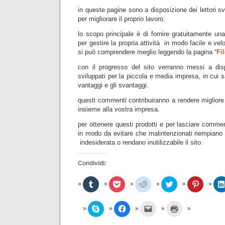
in queste pagine sono a disposizione dei lettori sva
per migliorare il proprio lavoro.
lo scopo principale è di fornire gratuitamente una
per gestire la propria attività in modo facile e velo
si può comprendere meglio leggendo la pagina “
Fi
con il progresso del sito verranno messi a dis
sviluppati per la piccola e media impresa, in cui 
vantaggi e gli svantaggi.
questi commenti contribuiranno a rendere migliore i
insieme alla vostra impresa.
per ottenere questi prodotti e per lasciare commen
in modo da evitare che malintenzionati riempiano 
indesiderata o rendano inutilizzabile il sito.
Condividi:
F
F
F
F
F
a
a
a
a
a
i
i
i
i
i
c
c
c
c
c
l
l
l
l
l
C
F
F
F
i
i
i
i
i
l
a
a
a
c
c
c
c
c
i
i
i
i
q
q
q
q
q