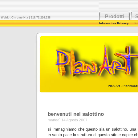
Prodotti
S
Webkit Chrome Nix
| 216.73.216.238
Informativa Privacy
In
Plan Art - Pianifica
benvenuti nel salottino
martedì 14 Agosto 2007
sì immaginiamo che questo sia un salottino, una 
in santa pace la struttura di questo sito e capire c