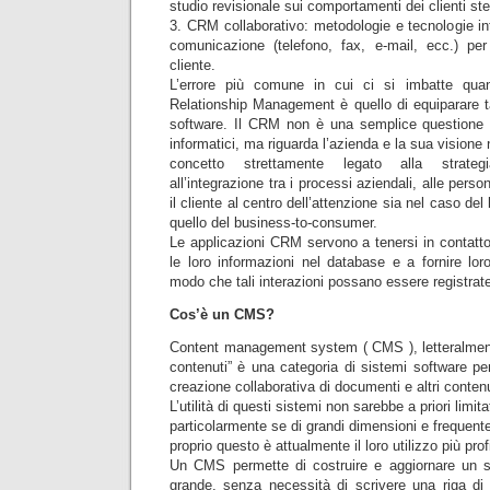
studio revisionale sui comportamenti dei clienti ste
3. CRM collaborativo: metodologie e tecnologie int
comunicazione (telefono, fax, e-mail, ecc.) per 
cliente.
L’errore più comune in cui ci si imbatte qua
Relationship Management è quello di equiparare t
software. Il CRM non è una semplice questione 
informatici, ma riguarda l’azienda e la sua vision
concetto strettamente legato alla strateg
all’integrazione tra i processi aziendali, alle pers
il cliente al centro dell’attenzione sia nel caso de
quello del business-to-consumer.
Le applicazioni CRM servono a tenersi in contatto 
le loro informazioni nel database e a fornire loro
modo che tali interazioni possano essere registrate
Cos’è un CMS?
Content management system ( CMS ), letteralment
contenuti” è una categoria di sistemi software per
creazione collaborativa di documenti e altri contenu
L’utilità di questi sistemi non sarebbe a priori limita
particolarmente se di grandi dimensioni e frequente
proprio questo è attualmente il loro utilizzo più prof
Un CMS permette di costruire e aggiornare un s
grande, senza necessità di scrivere una riga 