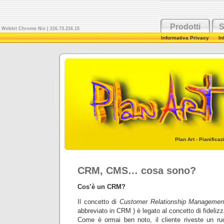
Prodotti
S
Webkit Chrome Nix
| 216.73.216.15
Informativa Privacy
In
Plan Art - Pianifica
CRM, CMS… cosa sono?
Cos’è un CRM?
Il concetto di
Customer Relationship Managemen
abbreviato in CRM ) è legato al concetto di fidelizz
Come è ormai ben noto, il cliente riveste un ruo