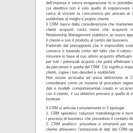
dell’impresa e senza esagerazione lo si potrebbe de
cui obiettivo non è solo quello di sopravvivere 
cerca di vincere la concorrenza per arrivare al
soddisfare al meglio il proprio cliente.
Il CRM nasce dalla considerazione che mantenere
clienti acquisiti costa meno che acquisire n
Relationship Management stabilisce un nuovo app
il cliente e non il prodotto al centro del business.
Partendo dal presupposto che è impossibile soddis
conosce e tenendo conto del fatto che il valore 
misurare in base al suo ultimo acquisto effettuato
per tutti i potenziali acquisti che potrà effettuare 
da percorrere è quella del CRM. Ciò significa impa
clienti, capire i loro desideri e soddisfarli.
Non esiste un’esatta ed unica definizione di
considerare come un insieme di procedure organiz
dati e modelli comportamentali creato in un’azien
con il cliente, il cui obiettivo primario è quello di m
fornitore.
Il CRM si articola comunemente in 3 tipologie:
1. CRM operativo: soluzioni metodologiche e tecn
i processi di business che prevedono il contatto dire
2. CRM analitico: procedure e strumenti per mi
cliente attraverso l’estrazione di dati dal CRM ope