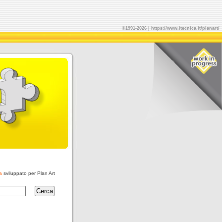
©1991-2026 | https://www.itecnica.it/planart/
a
sviluppato per Plan Art