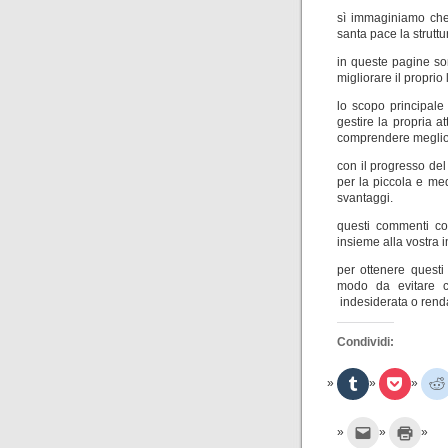
sì immaginiamo che 
santa pace la struttu
in queste pagine son
migliorare il proprio 
lo scopo principale 
gestire la propria a
comprendere meglio
con il progresso del
per la piccola e me
svantaggi.
questi commenti con
insieme alla vostra 
per ottenere questi
modo da evitare ch
indesiderata o rendan
Condividi:
F
F
a
a
i
i
c
c
l
l
F
F
i
i
a
a