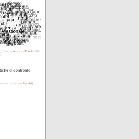
ag Cloud by
tecnica
and
Plan Art
1991-
ti
tiche di confronto
diverse contattare
PlanArt
]