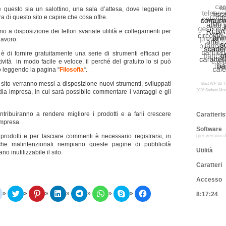
questo sia un salottino, una sala d’attesa, dove leggere in
ra di questo sito e capire che cosa offre.
o a disposizione dei lettori svariate utilità e collegamenti per
lavoro.
è di fornire gratuitamente una serie di strumenti efficaci per
ttività in modo facile e veloce. il perché del gratuito lo si può
 leggendo la pagina “
Filosofia
“.
 sito verranno messi a disposizione nuovi strumenti, sviluppati
Best WP 3D T
2026 Stefano Mon
dia impresa, in cui sarà possibile commentare i vantaggi e gli
tribuiranno a rendere migliore i prodotti e a farli crescere
Caratteris
impresa.
Software
 prodotti e per lasciare commenti è necessario registrarsi, in
[per versioni 
e malintenzionati riempiano queste pagine di pubblicità
Utilità
o inutilizzabile il sito.
Caratteri
Accesso
F
F
F
F
F
F
C
F
8:17:24
a
a
a
a
a
a
l
a
i
i
i
i
i
i
i
i
c
c
c
c
c
c
c
c
l
l
l
l
l
l
c
l
i
i
i
i
i
i
a
i